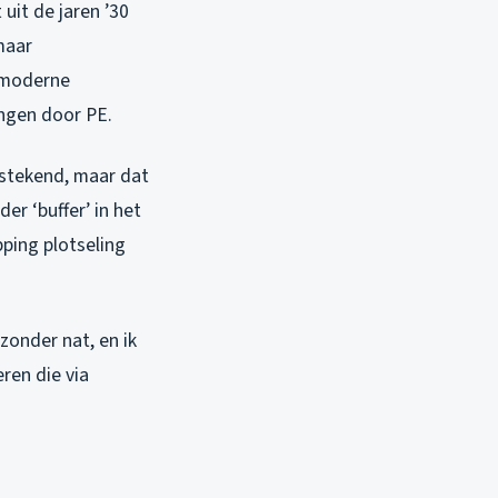
uit de jaren ’30
maar
t moderne
angen door PE.
tstekend, maar dat
er ‘buffer’ in het
pping plotseling
onder nat, en ik
ren die via