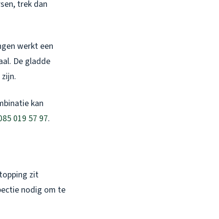
sen, trek dan
ingen werkt een
aal. De gladde
zijn.
mbinatie kan
085 019 57 97
.
topping zit
spectie nodig om te