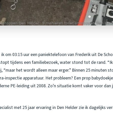
ik om 03:15 uur een paniektelefoon van Frederik uit De Schoo
opt tijdens een familiebezoek, water stond tot de rand. “Ik
ij, “maar het wordt alleen maar erger.” Binnen 25 minuten st
a-inspectie apparatuur. Het probleem? Een prop babydoekjes
erne PE-leiding uit 2008. Zo’n situatie komt vaker voor dan 
cialist met 25 jaar ervaring in Den Helder zie ik dagelijks ver