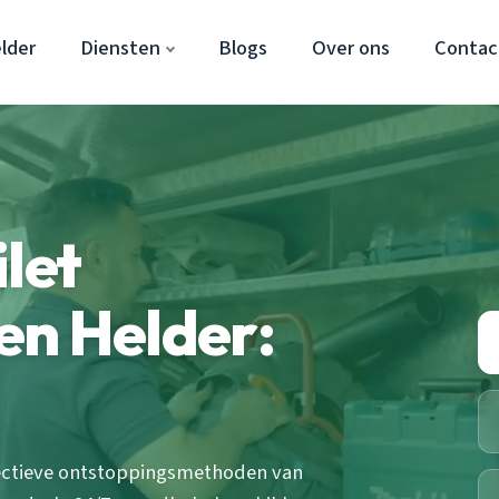
lder
Diensten
Blogs
Over ons
Contac
let
en Helder:
ffectieve ontstoppingsmethoden van