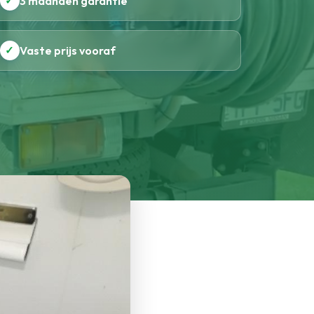
✓
3 maanden garantie
✓
Vaste prijs vooraf