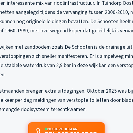
en interessante mix van rioolinfrastructuur. In Tuindorp Oost 
dnetten aangelegd tijdens de vervanging tussen 2000-2010, 
 kunnen nog originele leidingen bevatten. De Schooten heef
naf 1960-1980, met overwegend koper dat geleidelijk is verv
in wijken met zandbodem zoals De Schooten is de drainage ui
erstoppingen zich sneller manifesteren. Er is simpelweg mind
 stabiele waterdruk van 2,9 bar in deze wijk kan een versto
en.
stmaanden brengen extra uitdagingen. Oktober 2025 was bijz
e keer per dag meldingen van verstopte toiletten door blade
gemengde rioolsysteem terechtkwamen.
NU BEREIKBAAR