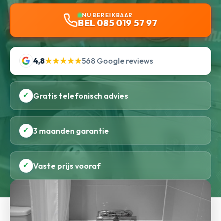
NU BEREIKBAAR
BEL 085 019 57 97
4,8
★★★★★
568 Google reviews
✓
Gratis telefonisch advies
✓
3 maanden garantie
✓
Vaste prijs vooraf