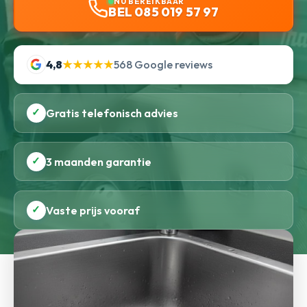
NU BEREIKBAAR
BEL 085 019 57 97
4,8
★★★★★
568 Google reviews
✓
Gratis telefonisch advies
✓
3 maanden garantie
✓
Vaste prijs vooraf