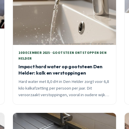
10 DECEMBER 2025 · GOOTSTEEN ONTSTOPPEN DEN
HELDER
Impact hard water op gootsteen Den
Helder: kalk en verstoppingen
Hard water met 8,0 dH in Den Helder zorgt voor 6,8
kilo kalkafzetting per persoon per jaar. Dit
veroorzaakt verstoppingen, vooral in oudere wijken
als Van Galenbuurt. Professionele ontstopping
binnen 30 minuten.