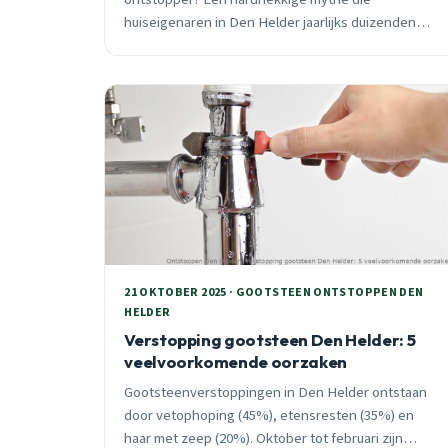
huiseigenaren in Den Helder jaarlijks duizenden
euro’s kost. Ontdek waarom koffiedik je leidingen
verstopt in plaats van reinigt, met
praktijkvoorbeelden uit alle wijken. 24/7 spoedhulp
beschikbaar.
21 OKTOBER 2025 · GOOTSTEEN ONTSTOPPEN DEN
HELDER
Verstopping gootsteen Den Helder: 5
veelvoorkomende oorzaken
Gootsteenverstoppingen in Den Helder ontstaan
door vetophoping (45%), etensresten (35%) en
haar met zeep (20%). Oktober tot februari zijn