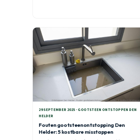
piekmaanden door lagere temperaturen.
Professionele hogedruk spoeling heeft 85%
effectiviteit versus 20% voor winkelproducten.
29 SEPTEMBER 2025 · GOOTSTEEN ONTSTOPPEN DEN
HELDER
Fouten gootsteenontstopping Den
Helder: 5 kostbare misstappen