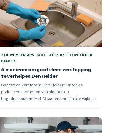
28 NOVEMBER 2025 · GOOTSTEEN ONTSTOPPEN DEN
HELDER
6 manieren om gootsteen verstopping
te verhelpen Den Helder
Gootsteen verstopt in Den Helder? Ontdek 6
praktische methoden van plopper tot
hogedrukspuiten. Met 25 jaar ervaring in alle wijken,
van Tuindorp tot Het Koegras. 24/7 spoedservice
binnen 30 minuten.