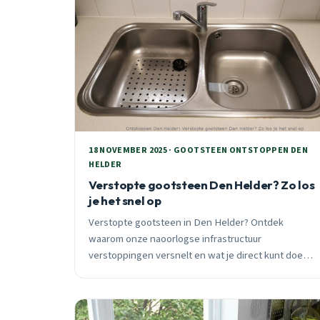
18 NOVEMBER 2025 · GOOTSTEEN ONTSTOPPEN DEN
HELDER
Verstopte gootsteen Den Helder? Zo los
je het snel op
Verstopte gootsteen in Den Helder? Ontdek
waarom onze naoorlogse infrastructuur
verstoppingen versnelt en wat je direct kunt doen.
24/7 spoedhulp binnen 30 minuten.