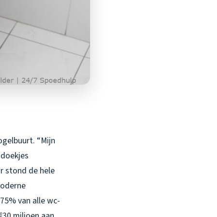
ogelbuurt. “Mijn
 doekjes
r stond de hele
moderne
 75% van alle wc-
€30 miljoen aan