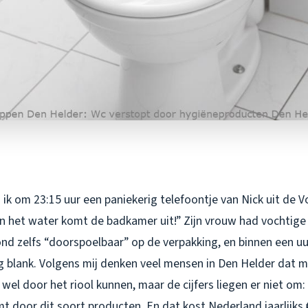
ik om 23:15 uur een paniekerig telefoontje van Nick uit de V
 en het water komt de badkamer uit!” Zijn vrouw had vochtige
nd zelfs “doorspoelbaar” op de verpakking, en binnen een uu
 blank. Volgens mij denken veel mensen in Den Helder dat 
el door het riool kunnen, maar de cijfers liegen er niet om:
t door dit soort producten. En dat kost Nederland jaarlijks 