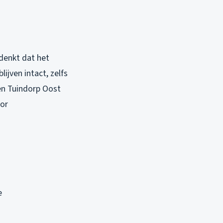
 denkt dat het
lijven intact, zelfs
 en Tuindorp Oost
oor
e