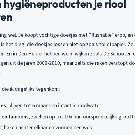
hygiëneproducten je riool
ten
ing wel. Je koopt vochtige doekjes met “flushable” erop, en
 is het ding: die doekjes lossen niet op zoals toiletpapier. Ze b
ter. En in Den Helder hebben we in wijken zoals De Schooten
gen uit de jaren 2000-2010, maar zelfs die raken verstopt d
.
die ik dagelijks tegenkom:
jes
, blijven tot 6 maanden intact in rioolwater
 en tampons
, zwellen op tot 10x hun oorspronkelijke groott
s
, haken achter elkaar en vormen een web