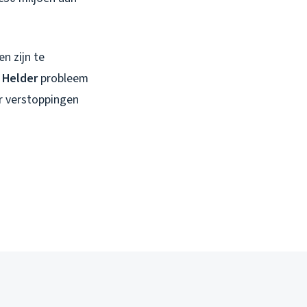
n zijn te
 Helder
probleem
r verstoppingen