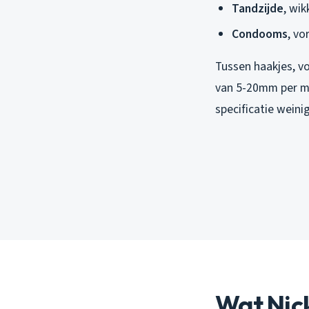
Tandzijde
, wi
Condooms
, v
Tussen haakjes, v
van 5-20mm per me
specificatie weini
Wat Nick