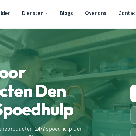
lder
Diensten
Blogs
Over ons
Contac
door
cten Den
 Spoedhulp
ëneproducten. 24/7 spoedhulp Den