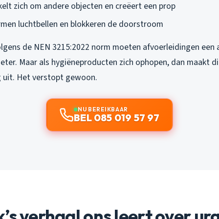
kkelt zich om andere objecten en creëert een prop
ormen luchtbellen en blokkeren de doorstroom
olgens de NEN 3215:2022 norm moeten afvoerleidingen een 
ter. Maar als hygiëneproducten zich ophopen, dan maakt di
g uit. Het verstopt gewoon.
NU BEREIKBAAR
BEL 085 019 57 97
’s verhaal ons leert over ur