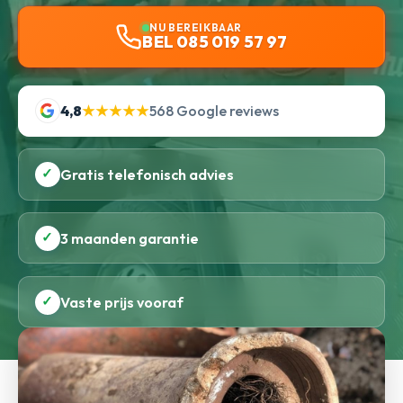
NU BEREIKBAAR
BEL 085 019 57 97
4,8
★★★★★
568 Google reviews
✓
Gratis telefonisch advies
✓
3 maanden garantie
✓
Vaste prijs vooraf