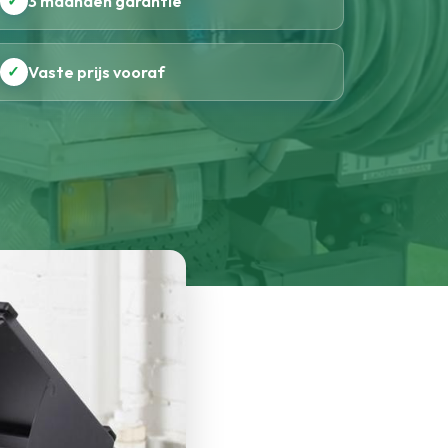
✓
3 maanden garantie
✓
Vaste prijs vooraf