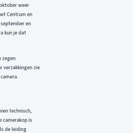
n oktober weer
 het Centrum en
n september en
a kun je dat
n zegen.
ar verzakkingen zie
n camera.
ien technisch,
De camerakop is
ls de leiding