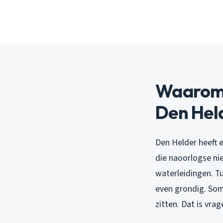
Waarom c
Den Hel
Den Helder heeft 
die naoorlogse nie
waterleidingen. Tu
even grondig. Soms
zitten. Dat is vr