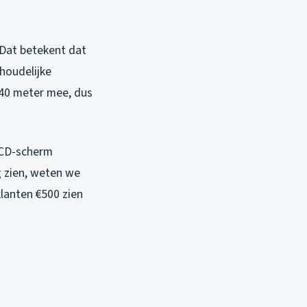
Dat betekent dat
shoudelijke
t 40 meter mee, dus
 LCD-scherm
g zien, weten we
klanten €500 zien