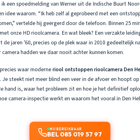
ik een spoedmelding van Werner uit de Indische Buurt Noord. 
een idee waarom. “Ik heb zelf al geprobeerd met een ontstop
komen,” vertelde hij geërgerd door de telefoon. Binnen 25 min
met onze HD rioolcamera. En wat bleek? Een verzakte leidin
uit de jaren ’60, precies op de plek waar in 2010 gedeeltelijk 
r camera hadden we daar nooit achter kunnen komen.
j precies waar moderne
riool ontstoppen rioolcamera Den H
. Je steekt niet meer blind een veer in de afvoer en hoopt op 
e hand is, waar het probleem zit en hoe je het definitief oplo
 hoe camera-inspectie werkt en waarom het vooral in Den Held
NU BEREIKBAAR
BEL 085 019 57 97