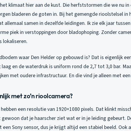
het klimaat hier aan de kust. Die herfststormen die we nu i
ergen bladeren de goten in. Bij het gemengde rioolstelsel in
 allemaal samen in dezelfde leidingen. Ik zie elk jaar tusse
me piek in verstoppingen door bladophoping. Zonder camer
 lokaliseren.
dbodem waar Den Helder op gebouwd is? Dat is eigenlijk ee
jft laag en de waterdruk is uniform rond de 2,7 tot 3,0 bar. Ma
wijken met oudere infrastructuur. En die vind je alleen met ee
enlijk met zo’n rioolcamera?
hebben een resolutie van 1920×1080 pixels. Dat klinkt missch
gewoon dat je haarscher ziet wat er in je leiding gebeurt. 
 een Sony sensor, dus je krijgt altijd een stabiel beeld. Ook a