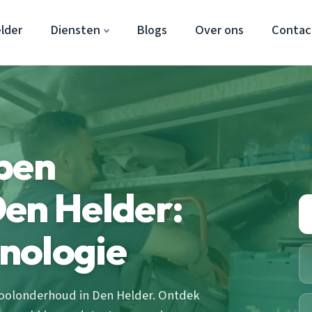
lder
Diensten
Blogs
Over ons
Contac
pen
en Helder:
nologie
ioolonderhoud in Den Helder. Ontdek