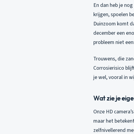
En dan heb je nog 
krijgen, spoelen b
Duinzoom komt dat
december een enor
probleem niet eens
Trouwens, die zan
Corrosierisico bli
je wel, vooral in 
Wat zie je eig
Onze HD camera’s 
maar het betekent 
zelfnivellerend met