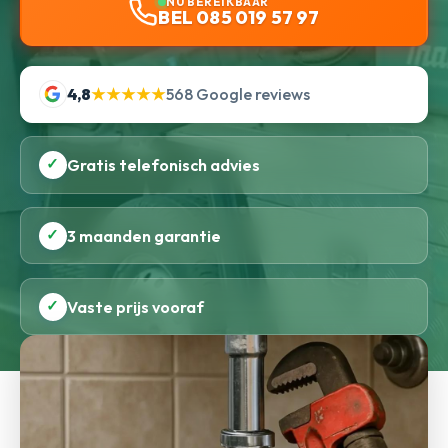
NU BEREIKBAAR
BEL 085 019 57 97
4,8
★★★★★
568 Google reviews
✓
Gratis telefonisch advies
✓
3 maanden garantie
✓
Vaste prijs vooraf