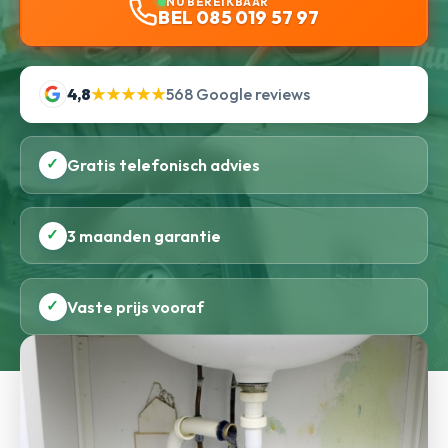
NU BEREIKBAAR
BEL 085 019 57 97
4,8
★★★★★
568 Google reviews
✓
Gratis telefonisch advies
✓
3 maanden garantie
✓
Vaste prijs vooraf